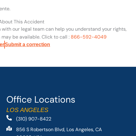
ente.
 About This Accident
n with our legal team can help you understand your rights,
may be available. Click to call :
866-592-4049
er
Submit a correction
Office Locations
LOS ANGELES
(310) 907-8422
856 S Robertson Blvd, Los Angeles, CA