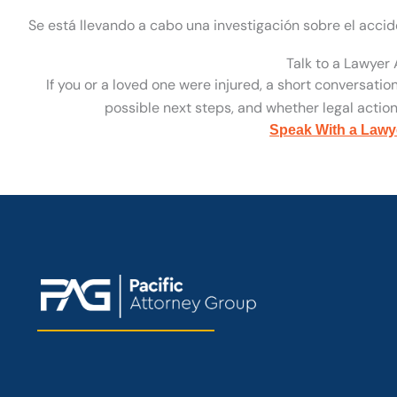
Se está llevando a cabo una investigación sobre el accid
Talk to a Lawyer
If you or a loved one were injured, a short conversatio
possible next steps, and whether legal action 
Speak With a Lawy