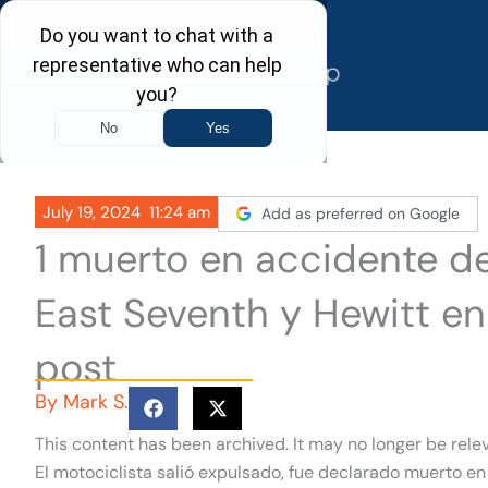
Skip
to
content
July 19, 2024
11:24 am
Add as preferred on Google
1 muerto en accidente de
East Seventh y Hewitt en
post
By
Mark S.
This content has been archived. It may no longer be rele
El motociclista salió expulsado, fue declarado muerto en 