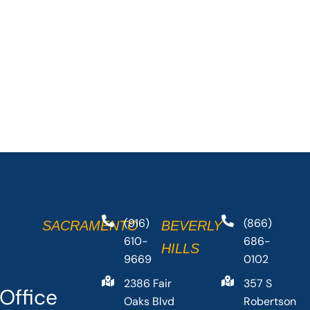
(916)
(866)
SACRAMENTO
BEVERLY
610-
686-
HILLS
9669
0102
2386 Fair
357 S
Office
Oaks Blvd
Robertson