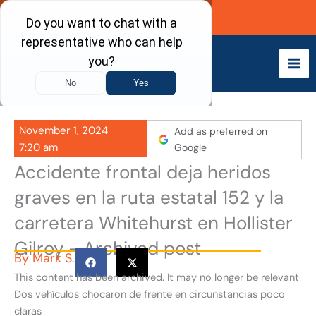
Skip
Call Now
to
content
November 1, 2024
Add as preferred on
7:20 am
Google
Accidente frontal deja heridos
graves en la ruta estatal 152 y la
carretera Whitehurst en Hollister
Gilroy - Archived post
By
Mark S.
This content has been archived. It may no longer be relevant
Dos vehículos chocaron de frente en circunstancias poco
claras