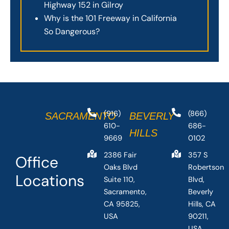
Highway 152 in Gilroy
Why is the 101 Freeway in California
So Dangerous?
(916)
(866)
SACRAMENTO
BEVERLY
610-
686-
HILLS
9669
0102
2386 Fair
357 S
Office
Oaks Blvd
Robertson
Locations
Suite 110,
Blvd,
Sacramento,
Beverly
CA 95825,
Hills, CA
USA
90211,
USA