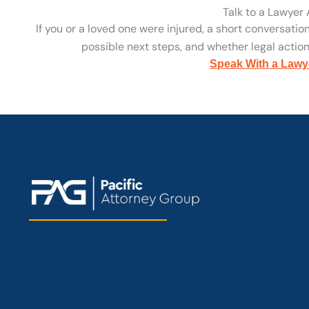
Talk to a Lawyer
If you or a loved one were injured, a short conversatio
possible next steps, and whether legal action 
Speak With a Lawy