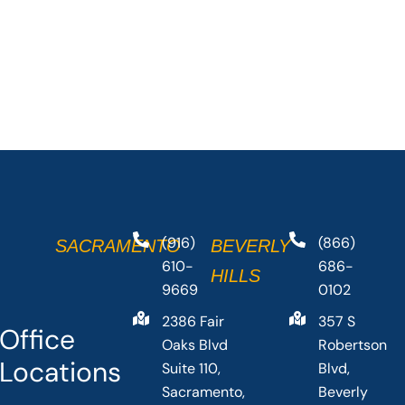
(916)
(866)
SACRAMENTO
BEVERLY
610-
686-
HILLS
9669
0102
2386 Fair
357 S
Office
Oaks Blvd
Robertson
Locations
Suite 110,
Blvd,
Sacramento,
Beverly