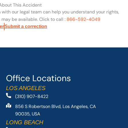
 About This Accident
n with our legal team can help you understand your rights,
may be available. Click to call :
866-592-4049
er
Submit a correction
Office Locations
LOS ANGELES
(310) 907-8422
856 S Robertson Blvd, Los Angeles, CA
90035, USA
LONG BEACH