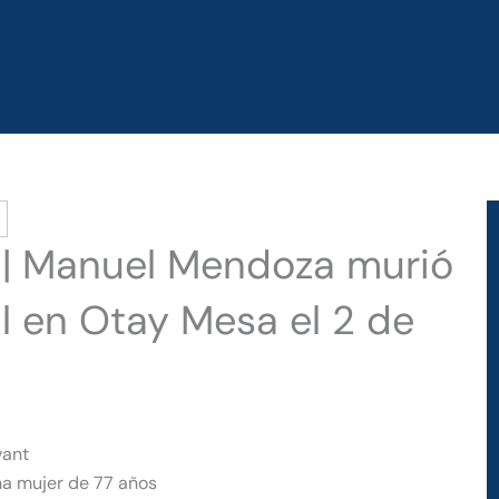
a | Manuel Mendoza murió
l en Otay Mesa el 2 de
vant
na mujer de 77 años