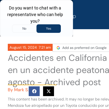
Skip
to
content
August 15, 2024
7:21 am
Add as preferred on Google
Accidentes en Californi
en un accidente peatona
agosto - Archived post
By
Mark S.
This content has been archived. It may no longer be rele
Mendoza fue atropellado por un Toyota conducido por u