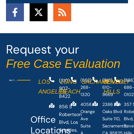
F
X
R
a
-
s
c
t
s
e
w
b
i
Request your
o
t
o
t
Free Case Evaluation
k
e
-
r
(310)
(562)
(916)
(866
LOS
LONG
SACRAMENTO
BEVERLY
f
268-
610-
686
907-
ANGELES
BEACH
HILLS
1320
9669
0102
8422
4058
2386 Fair
357 
856 S
Orange
Oaks Blvd
Robe
Robertson
Office
Ave
Suite 110,
Blvd,
Blvd, Los
Suite
Sacramento,
Beve
Locations
Angeles,
A,
CA 95825,
Hills