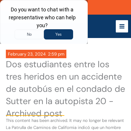
Skip
Call Now
to
content
February 23, 2024
2:59 pm
Dos estudiantes entre los
tres heridos en un accidente
de autobús en el condado de
Sutter en la autopista 20 -
Archived post
This content has been archived. It may no longer be relevant
La Patrulla de Caminos de California indicó que un hombre