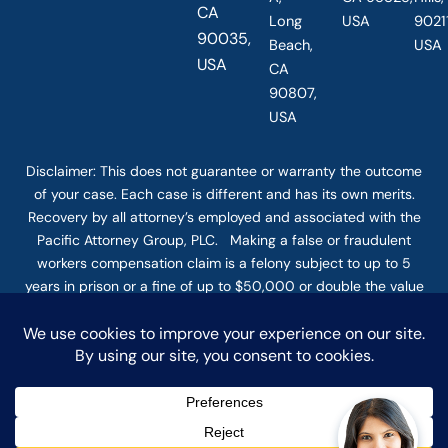
CA
Long
USA
90211
90035,
Beach,
USA
USA
CA
90807,
USA
Disclaimer: This
does not guarantee
or warranty the outcome
of your case. Each case is different and has its own merits.
Recovery by all attorney’s employed and associated with the
Pacific Attorney Group, PLC. Making a false or fraudulent
workers compensation claim is a felony subject to up to 5
years in prison or a fine of up to $50,000 or double the value
of the fraud, whichever is greater, or by both imprisonment
and fine. The use of the Internet or this form for
communication with the firm or any individual member of the
firm does not establish an attorney-client relationship.
Confidential or time-sensitive information should not be sent
through this form. © COPYRIGHT 2025 PACIFIC ATTORNEY
GROUP, PLC ALL RIGHTS RESERVED |
DISCLAIMER
|
PRIVACY
|