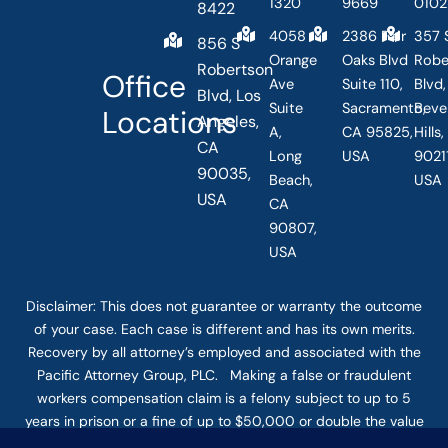
1320
9669
0102
8422
4058
2386 Fair
357 
856 S
Orange
Oaks Blvd
Robe
Robertson
Office
Ave
Suite 110,
Blvd,
Blvd, Los
Suite
Sacramento,
Beve
Locations
Angeles,
A,
CA 95825,
Hills
CA
Long
USA
90211
90035,
Beach,
USA
USA
CA
90807,
USA
Disclaimer: This
does not guarantee
or warranty the outcome
of your case. Each case is different and has its own merits.
Recovery by all attorney’s employed and associated with the
Pacific Attorney Group, PLC. Making a false or fraudulent
workers compensation claim is a felony subject to up to 5
years in prison or a fine of up to $50,000 or double the value
of the fraud, whichever is greater, or by both imprisonment