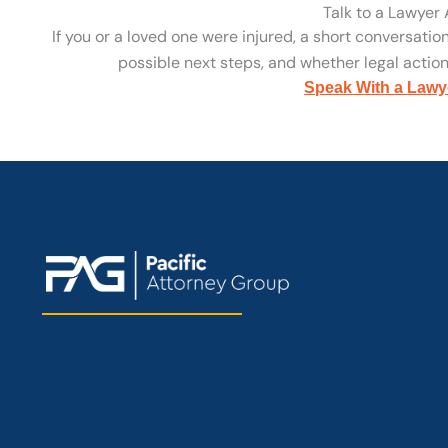
Talk to a Lawyer
If you or a loved one were injured, a short conversatio
possible next steps, and whether legal action 
Speak With a Lawy