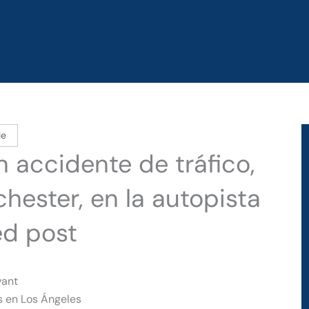
le
 accidente de tráfico,
hester, en la autopista
ed post
vant
s en Los Ángeles