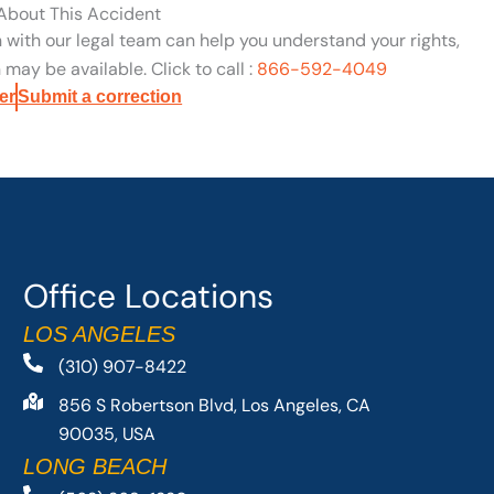
 About This Accident
n with our legal team can help you understand your rights,
may be available. Click to call :
866-592-4049
er
Submit a correction
Office Locations
LOS ANGELES
(310) 907-8422
856 S Robertson Blvd, Los Angeles, CA
90035, USA
LONG BEACH