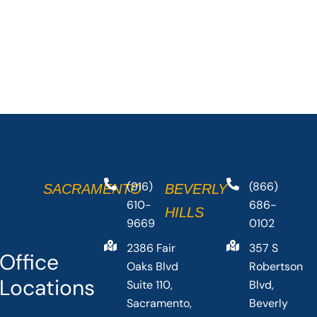
(916)
(866)
SACRAMENTO
BEVERLY
610-
686-
HILLS
9669
0102
2386 Fair
357 S
Office
Oaks Blvd
Robertson
Locations
Suite 110,
Blvd,
Sacramento,
Beverly