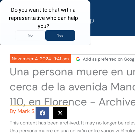
Skip
to
content
November 4, 2024
9:41 am
Add as preferred on Goog
Una persona muere en un
cerca de la avenida Manc
110, en Florence - Archiv
By
Mark S.
This content has been archived. It may no longer be rele
Una persona muere en una colisión entre varios vehículo