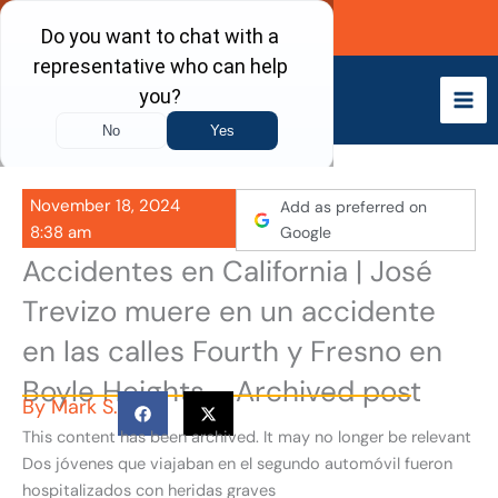
Skip
Call Now
to
content
November 18, 2024
Add as preferred on
8:38 am
Google
Accidentes en California | José
Trevizo muere en un accidente
en las calles Fourth y Fresno en
Boyle Heights - Archived post
By
Mark S.
This content has been archived. It may no longer be relevant
Dos jóvenes que viajaban en el segundo automóvil fueron
hospitalizados con heridas graves