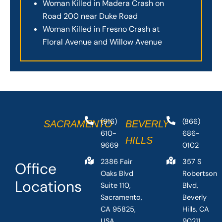
Woman Killed in Madera Crash on
Road 200 near Duke Road
Woman Killed in Fresno Crash at
Floral Avenue and Willow Avenue
(916)
(866)
SACRAMENTO
BEVERLY
610-
686-
HILLS
9669
0102
2386 Fair
357 S
Office
Oaks Blvd
Robertson
Locations
Suite 110,
Blvd,
Sacramento,
Beverly
CA 95825,
Hills, CA
USA
90211,